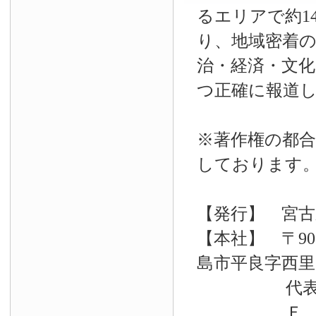
るエリアで約14
り、地域密着
治・経済・文
つ正確に報道
※著作権の都合
しております
【発行】 宮古
【本社】 〒90
島市平良字西里33
代表電話 09
Ｆ Ａ Ｘ 