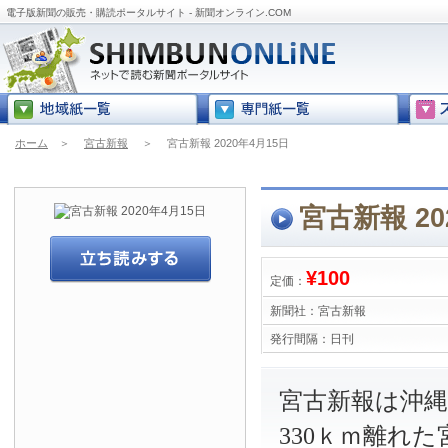
電子版新聞の販売・購読ポータルサイト - 新聞オンライン.COM
ホーム
＞
宮古新報
＞
宮古新報 2020年4月15日
宮古新報 20
¥100
定価：
新聞社：
宮古新報
発行間隔：
日刊
宮古新報は沖
330ｋｍ離れ