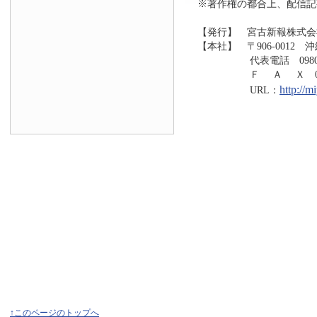
※著作権の都合上、配信記
【発行】 宮古新報株式会
【本社】 〒906-0012 
代表電話 0980-73
Ｆ Ａ Ｘ 0980-7
http://
URL：
↑このページのトップへ