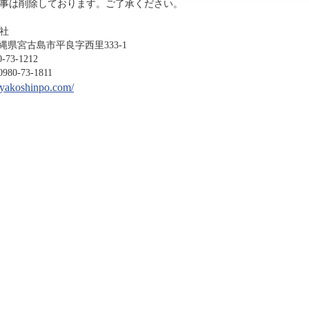
事は削除しております。ご了承ください。
社
沖縄県宮古島市平良字西里333-1
-1212
3-1811
miyakoshinpo.com/