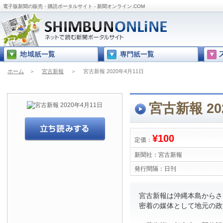
電子版新聞の販売・購読ポータルサイト - 新聞オンライン.COM
ホーム
＞
宮古新報
＞
宮古新報 2020年4月11日
宮古新報 20
¥100
定価：
新聞社：
宮古新報
発行間隔：
日刊
宮古新報は沖縄本島からさら
密着の媒体として地元の政