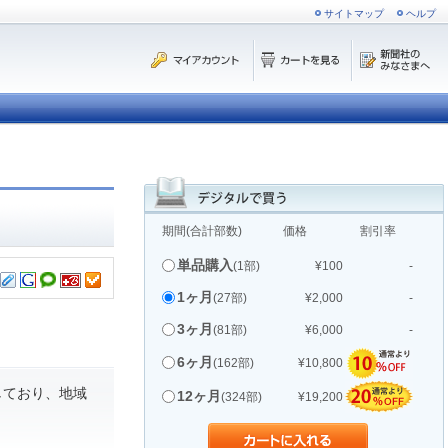
サイトマップ
ヘルプ
期間(合計部数)
価格
割引率
単品購入
(1部)
¥100
-
1ヶ月
(27部)
¥2,000
-
3ヶ月
(81部)
¥6,000
-
6ヶ月
(162部)
¥10,800
しており、地域
12ヶ月
(324部)
¥19,200