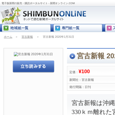
電子版新聞の販売・購読ポータルサイト - 新聞オンライン.COM
ホーム
＞
宮古新報
＞
宮古新報 2020年1月31日
宮古新報 20
¥100
定価：
新聞社：
宮古新報
発行間隔：
日刊
宮古新報は沖
330ｋｍ離れ