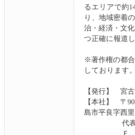
るエリアで約14
り、地域密着
治・経済・文
つ正確に報道
※著作権の都合
しております
【発行】 宮古
【本社】 〒90
島市平良字西里33
代表電話 09
Ｆ Ａ Ｘ 