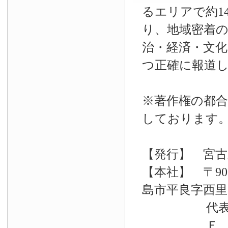
るエリアで約14
り、地域密着
治・経済・文
つ正確に報道
※著作権の都合
しております
【発行】 宮古
【本社】 〒90
島市平良字西里33
代表電話 09
Ｆ Ａ Ｘ 