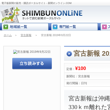
電子版新聞の販売・購読ポータルサイト - 新聞オンライン.COM
ホーム
＞
宮古新報
＞
宮古新報 2019年9月22日
宮古新報 20
¥100
定価：
新聞社：
宮古新報
発行間隔：
日刊
宮古新報は沖
330ｋｍ離れ