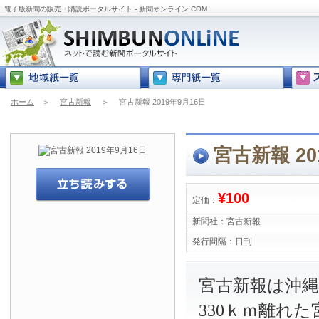
電子版新聞の販売・購読ポータルサイト - 新聞オンライン.COM
ホーム
＞
宮古新報
＞
宮古新報 2019年9月16日
宮古新報 20
¥100
定価：
新聞社：
宮古新報
発行間隔：
日刊
宮古新報は沖
330ｋｍ離れ