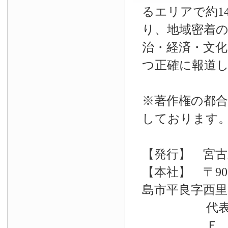
るエリアで約14
り、地域密着
治・経済・文
つ正確に報道
※著作権の都合
しております
【発行】 宮古
【本社】 〒90
島市平良字西里33
代表電話 09
Ｆ Ａ Ｘ 