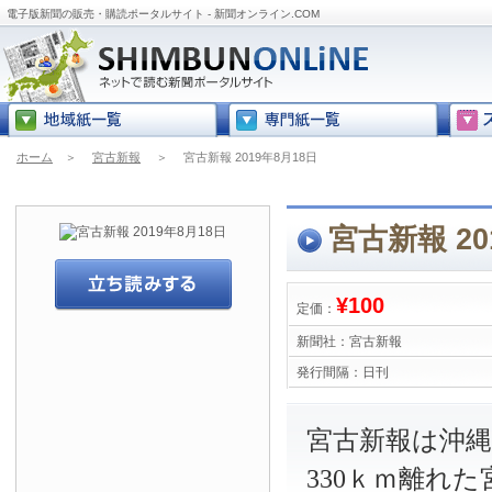
電子版新聞の販売・購読ポータルサイト - 新聞オンライン.COM
ホーム
＞
宮古新報
＞
宮古新報 2019年8月18日
宮古新報 20
¥100
定価：
新聞社：
宮古新報
発行間隔：
日刊
宮古新報は沖
330ｋｍ離れ