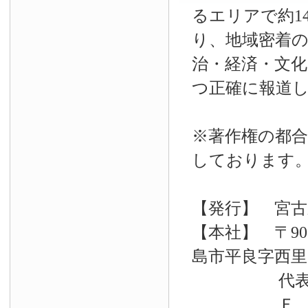
るエリアで約14
り、地域密着
治・経済・文
つ正確に報道
※著作権の都合
しております
【発行】 宮古
【本社】 〒90
島市平良字西里33
代表電話 09
Ｆ Ａ Ｘ 