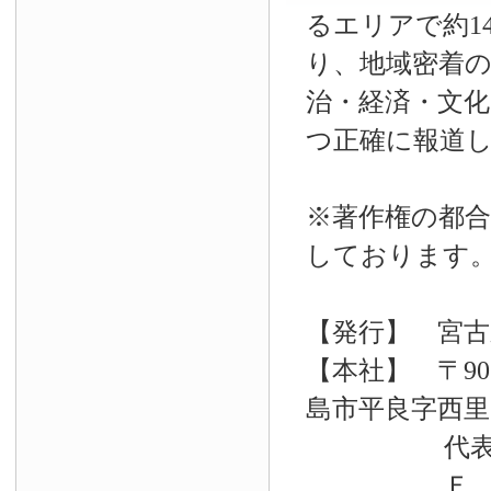
るエリアで約14
り、地域密着
治・経済・文
つ正確に報道
※著作権の都合
しております
【発行】 宮古
【本社】 〒90
島市平良字西里33
代表電話 09
Ｆ Ａ Ｘ 