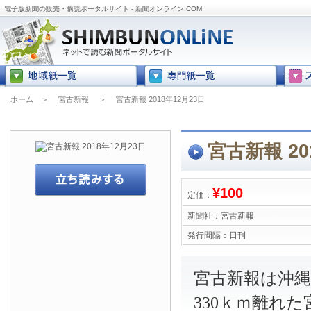
電子版新聞の販売・購読ポータルサイト - 新聞オンライン.COM
ホーム
＞
宮古新報
＞
宮古新報 2018年12月23日
宮古新報 20
¥100
定価：
新聞社：
宮古新報
発行間隔：
日刊
宮古新報は沖
330ｋｍ離れ