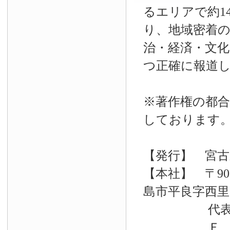
るエリアで約14
り、地域密着
治・経済・文
つ正確に報道
※著作権の都合
しております
【発行】 宮古
【本社】 〒90
島市平良字西里33
代表電話 09
Ｆ Ａ Ｘ 