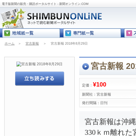
電子版新聞の販売・購読ポータルサイト - 新聞オンライン.COM
ホーム
＞
宮古新報
＞
宮古新報 2018年8月29日
宮古新報 20
¥100
定価：
新聞社：
宮古新報
発行間隔：
日刊
宮古新報は沖
330ｋｍ離れ