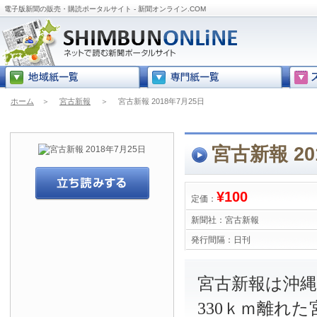
電子版新聞の販売・購読ポータルサイト - 新聞オンライン.COM
ホーム
＞
宮古新報
＞
宮古新報 2018年7月25日
宮古新報 20
¥100
定価：
新聞社：
宮古新報
発行間隔：
日刊
宮古新報は沖
330ｋｍ離れ