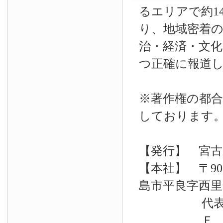
るエリアで約14
り、地域密着
治・経済・文
つ正確に報道
※著作権の都合
しております
【発行】 宮古
【本社】 〒90
島市平良字西里33
代表電話 09
Ｆ Ａ Ｘ 