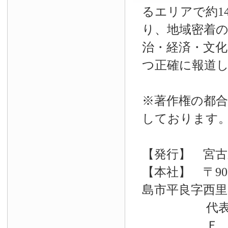
るエリアで約14
り、地域密着
治・経済・文
つ正確に報道
※著作権の都合
しております
【発行】 宮古
【本社】 〒90
島市平良字西里33
代表電話 09
Ｆ Ａ Ｘ 