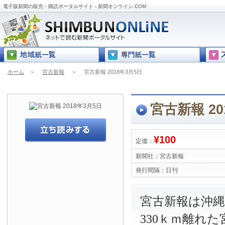
電子版新聞の販売・購読ポータルサイト - 新聞オンライン.COM
ホーム
＞
宮古新報
＞
宮古新報 2018年3月5日
宮古新報 20
¥100
定価：
新聞社：
宮古新報
発行間隔：
日刊
宮古新報は沖
330ｋｍ離れ