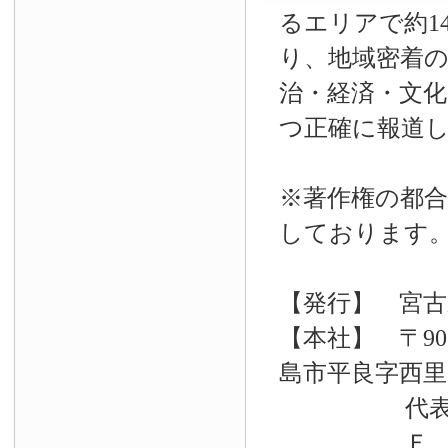
るエリアで約14
り、地域密着
治・経済・文
つ正確に報道
※著作権の都合
しております
【発行】 宮古
【本社】 〒90
島市平良字西里33
代表電話 09
Ｆ Ａ Ｘ 