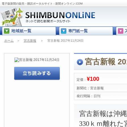
電子版新聞の販売・購読ポータルサイト - 新聞オンライン.COM
ホーム
＞
宮古新報
＞
宮古新報 2017年11月24日
宮古新報 20
¥100
定価：
新聞社：
宮古新報
発行間隔：
日刊
宮古新報は沖
330ｋｍ離れ