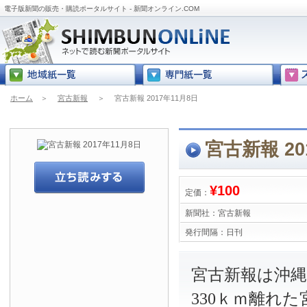
電子版新聞の販売・購読ポータルサイト - 新聞オンライン.COM
ホーム
＞
宮古新報
＞
宮古新報 2017年11月8日
宮古新報 20
¥100
定価：
新聞社：
宮古新報
発行間隔：
日刊
宮古新報は沖
330ｋｍ離れ