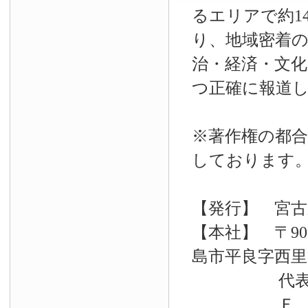
るエリアで約14
り、地域密着
治・経済・文
つ正確に報道
※著作権の都合
しております
【発行】 宮古
【本社】 〒90
島市平良字西里33
代表電話 09
Ｆ Ａ Ｘ 