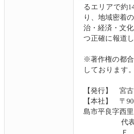
るエリアで約14
り、地域密着
治・経済・文
つ正確に報道
※著作権の都合
しております
【発行】 宮古
【本社】 〒90
島市平良字西里33
代表電話 09
Ｆ Ａ Ｘ 