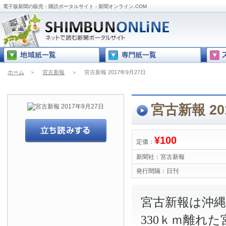
電子版新聞の販売・購読ポータルサイト - 新聞オンライン.COM
ホーム
＞
宮古新報
＞
宮古新報 2017年9月27日
宮古新報 20
¥100
定価：
新聞社：
宮古新報
発行間隔：
日刊
宮古新報は沖
330ｋｍ離れ