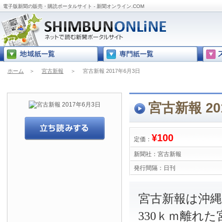
電子版新聞の販売・購読ポータルサイト - 新聞オンライン.COM
ホーム
＞
宮古新報
＞
宮古新報 2017年6月3日
宮古新報 20
¥100
定価：
新聞社：
宮古新報
発行間隔：
日刊
宮古新報は沖
330ｋｍ離れ