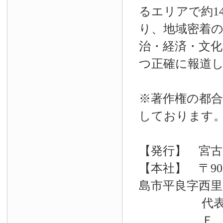
るエリアで約14
り、地域密着
治・経済・文
つ正確に報道
※著作権の都合
しております
【発行】 宮古
【本社】 〒90
島市平良字西里33
代表電話 09
Ｆ Ａ Ｘ 