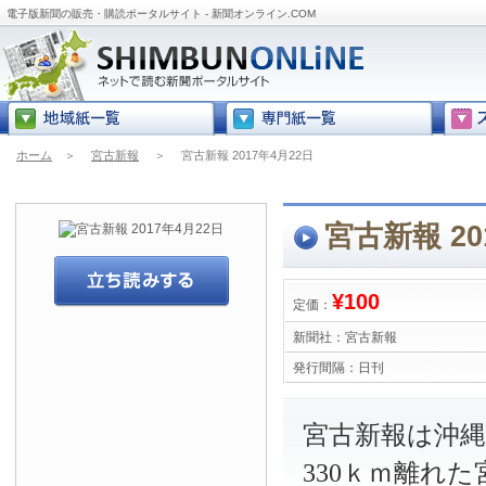
電子版新聞の販売・購読ポータルサイト - 新聞オンライン.COM
ホーム
＞
宮古新報
＞
宮古新報 2017年4月22日
宮古新報 20
¥100
定価：
新聞社：
宮古新報
発行間隔：
日刊
宮古新報は沖
330ｋｍ離れ