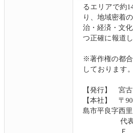
るエリアで約14
り、地域密着
治・経済・文
つ正確に報道
※著作権の都合
しております
【発行】 宮古
【本社】 〒90
島市平良字西里33
代表電話 09
Ｆ Ａ Ｘ 