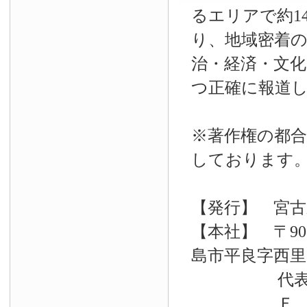
るエリアで約14
り、地域密着
治・経済・文
つ正確に報道
※著作権の都合
しております
【発行】 宮古
【本社】 〒90
島市平良字西里33
代表電話 09
Ｆ Ａ Ｘ 