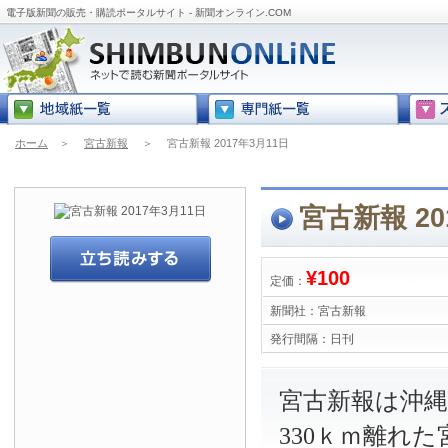
電子版新聞の販売・購読ポータルサイト - 新聞オンライン.COM
ホーム
＞
宮古新報
＞
宮古新報 2017年3月11日
宮古新報 20
¥100
定価：
新聞社：
宮古新報
発行間隔：
日刊
宮古新報は沖
330ｋｍ離れ