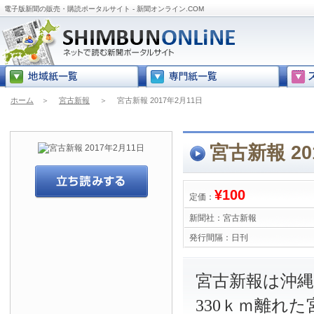
電子版新聞の販売・購読ポータルサイト - 新聞オンライン.COM
ホーム
＞
宮古新報
＞
宮古新報 2017年2月11日
宮古新報 20
¥100
定価：
新聞社：
宮古新報
発行間隔：
日刊
宮古新報は沖
330ｋｍ離れ