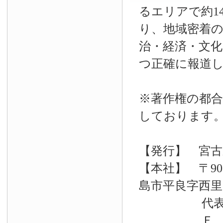
るエリアで約14
り、地域密着
治・経済・文
つ正確に報道
※著作権の都合
しております
【発行】 宮古
【本社】 〒90
島市平良字西里33
代表電話 09
Ｆ Ａ Ｘ 