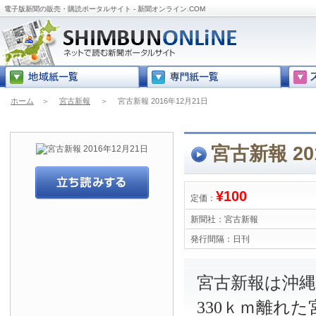
電子版新聞の販売・購読ポータルサイト - 新聞オンライン.COM
ホーム
＞
宮古新報
＞
宮古新報 2016年12月21日
宮古新報 20
¥100
定価：
新聞社：
宮古新報
発行間隔：
日刊
宮古新報は沖
330ｋｍ離れ