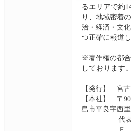
るエリアで約14
り、地域密着
治・経済・文
つ正確に報道
※著作権の都合
しております
【発行】 宮古
【本社】 〒90
島市平良字西里33
代表電話 09
Ｆ Ａ Ｘ 