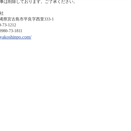
事は削除しております。ご了承ください。
社
沖縄県宮古島市平良字西里333-1
-1212
3-1811
miyakoshinpo.com/