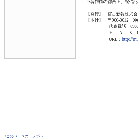
※著作権の都合上、配信記
【発行】 宮古新報株式会
【本社】 〒906-0012 
代表電話 0980-73
Ｆ Ａ Ｘ 0980-7
http://
URL：
↑このページのトップへ