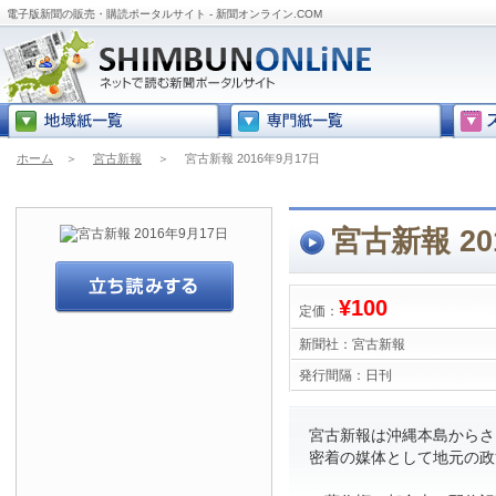
電子版新聞の販売・購読ポータルサイト - 新聞オンライン.COM
ホーム
＞
宮古新報
＞
宮古新報 2016年9月17日
宮古新報 20
¥100
定価：
新聞社：
宮古新報
発行間隔：
日刊
宮古新報は沖縄本島からさら
密着の媒体として地元の政