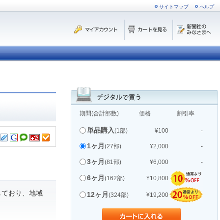
サイトマップ
ヘルプ
期間(合計部数)
価格
割引率
単品購入
(1部)
¥100
-
1ヶ月
(27部)
¥2,000
-
3ヶ月
(81部)
¥6,000
-
6ヶ月
(162部)
¥10,800
しており、地域
12ヶ月
(324部)
¥19,200