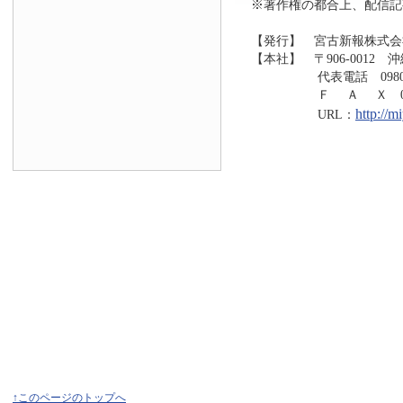
※著作権の都合上、配信記
【発行】 宮古新報株式会
【本社】 〒906-0012 
代表電話 0980-73
Ｆ Ａ Ｘ 0980-7
http://
URL：
↑このページのトップへ