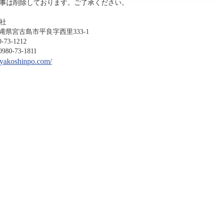
事は削除しております。ご了承ください。
社
沖縄県宮古島市平良字西里333-1
-1212
3-1811
miyakoshinpo.com/