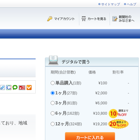
サイトマップ
ヘルプ
期間(合計部数)
価格
割引率
単品購入
(1部)
¥100
-
1ヶ月
(27部)
¥2,000
-
3ヶ月
(81部)
¥6,000
-
6ヶ月
(162部)
¥10,800
しており、地域
12ヶ月
(324部)
¥19,200