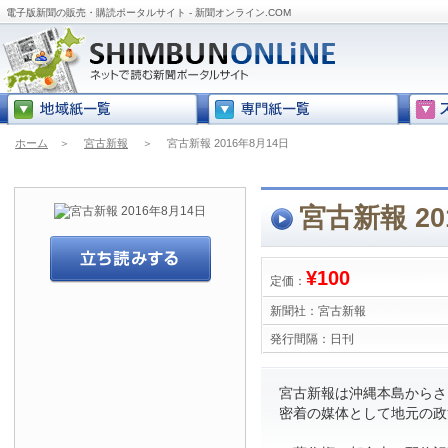
電子版新聞の販売・購読ポータルサイト - 新聞オンライン.COM
ホーム
＞
宮古新報
＞
宮古新報 2016年8月14日
宮古新報 20
¥100
定価：
新聞社：
宮古新報
発行間隔：
日刊
宮古新報は沖縄本島からさら
密着の媒体として地元の政