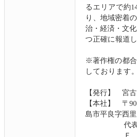
るエリアで約14
り、地域密着
治・経済・文
つ正確に報道
※著作権の都合
しております
【発行】 宮古
【本社】 〒90
島市平良字西里33
代表電話 09
Ｆ Ａ Ｘ 