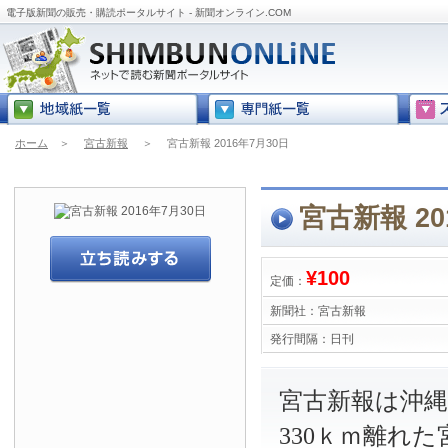
電子版新聞の販売・購読ポータルサイト - 新聞オンライン.COM
ホーム
＞
宮古新報
＞
宮古新報 2016年7月30日
宮古新報 20
¥100
定価：
新聞社：
宮古新報
発行間隔：
日刊
宮古新報は沖
330ｋｍ離れ