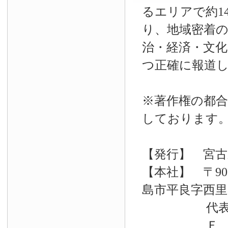
るエリアで約14
り、地域密着
治・経済・文
つ正確に報道
※著作権の都合
しております
【発行】 宮古
【本社】 〒90
島市平良字西里33
代表電話 09
Ｆ Ａ Ｘ 