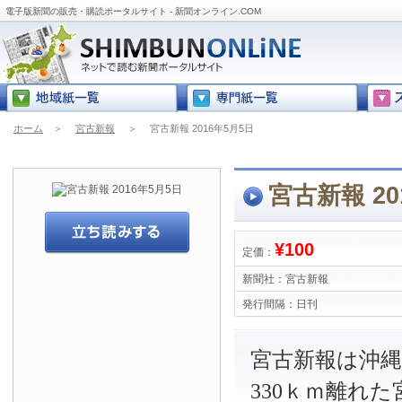
電子版新聞の販売・購読ポータルサイト - 新聞オンライン.COM
ホーム
＞
宮古新報
＞
宮古新報 2016年5月5日
宮古新報 20
¥100
定価：
新聞社：
宮古新報
発行間隔：
日刊
宮古新報は沖
330ｋｍ離れ