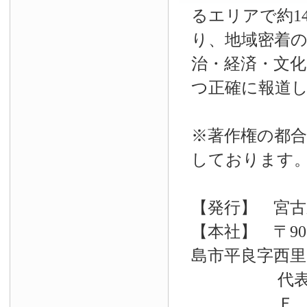
るエリアで約14
り、地域密着
治・経済・文
つ正確に報道
※著作権の都合
しております
【発行】 宮古
【本社】 〒90
島市平良字西里33
代表電話 09
Ｆ Ａ Ｘ 