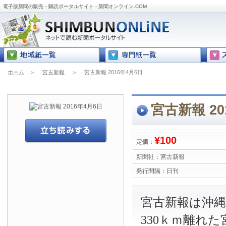
電子版新聞の販売・購読ポータルサイト - 新聞オンライン.COM
ホーム
＞
宮古新報
＞
宮古新報 2016年4月6日
宮古新報 20
¥100
定価：
新聞社：
宮古新報
発行間隔：
日刊
宮古新報は沖
330ｋｍ離れ