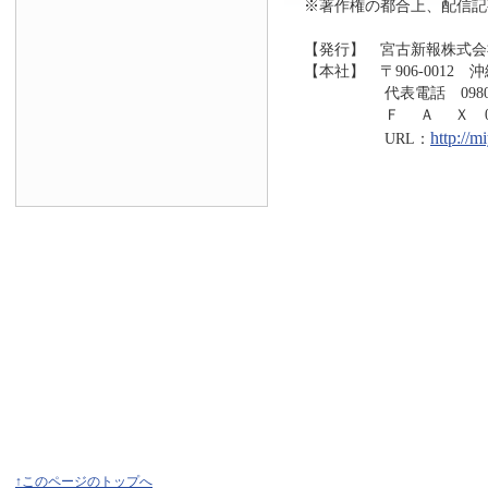
※著作権の都合上、配信記
【発行】 宮古新報株式会
【本社】 〒906-0012 
代表電話 0980-73
Ｆ Ａ Ｘ 0980-7
http://
URL：
↑このページのトップへ