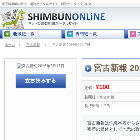
電子版新聞の販売・購読ポータルサイト - 新聞オンライン.COM
ホーム
＞
宮古新報
＞
宮古新報 2016年2月17日
宮古新報 20
¥100
定価：
新聞社：
宮古新報
発行間隔：
日刊
宮古新報は沖縄本島からさら
密着の媒体として地元の政