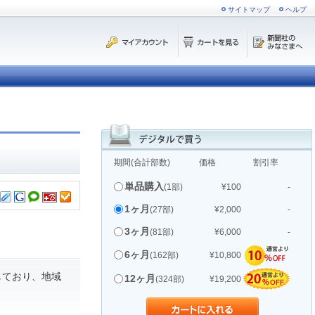
サイトマップ
ヘルプ
期間(合計部数)
価格
割引率
単品購入
(1部)
¥100
-
1ヶ月
(27部)
¥2,000
-
3ヶ月
(81部)
¥6,000
-
6ヶ月
(162部)
¥10,800
しており、地域
12ヶ月
(324部)
¥19,200