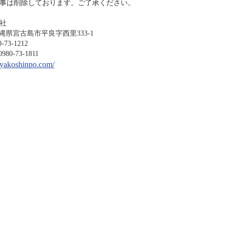
事は削除しております。ご了承ください。
社
沖縄県宮古島市平良字西里333-1
-1212
3-1811
miyakoshinpo.com/