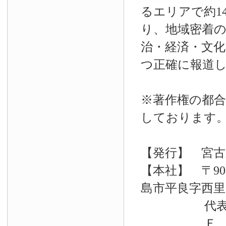
るエリアで約14
り、地域密着
治・経済・文
つ正確に報道
※著作権の都合
しております
【発行】 宮古
【本社】 〒90
島市平良字西里33
代表電話 09
Ｆ Ａ Ｘ 