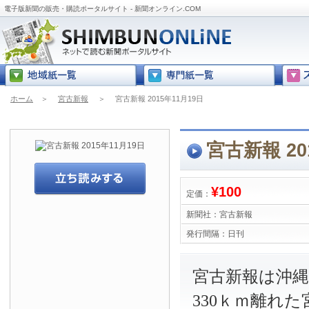
電子版新聞の販売・購読ポータルサイト - 新聞オンライン.COM
ホーム
＞
宮古新報
＞
宮古新報 2015年11月19日
宮古新報 20
¥100
定価：
新聞社：
宮古新報
発行間隔：
日刊
宮古新報は沖
330ｋｍ離れ