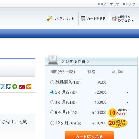
サイトマップ
ヘルプ
期間(合計部数)
価格
割引率
単品購入
(1部)
¥100
-
1ヶ月
(27部)
¥2,000
-
3ヶ月
(81部)
¥6,000
-
6ヶ月
(162部)
¥10,800
しており、地域
12ヶ月
(324部)
¥19,200