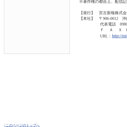
※著作権の都合上、配信記
【発行】 宮古新報株式会
【本社】 〒906-0012 
代表電話 0980-73
Ｆ Ａ Ｘ 0980-7
http://
URL：
↑このページのトップへ