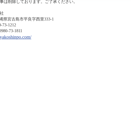
事は削除しております。ご了承ください。
社
沖縄県宮古島市平良字西里333-1
-1212
3-1811
miyakoshinpo.com/