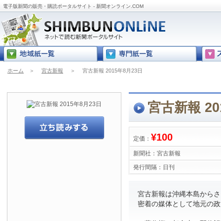
電子版新聞の販売・購読ポータルサイト - 新聞オンライン.COM
ホーム
＞
宮古新報
＞
宮古新報 2015年8月23日
宮古新報 20
¥100
定価：
新聞社：
宮古新報
発行間隔：
日刊
宮古新報は沖縄本島からさら
密着の媒体として地元の政