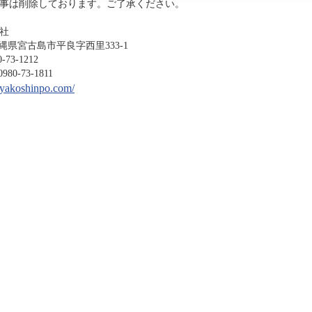
事は削除しております。ご了承ください。
社
沖縄県宮古島市平良字西里333-1
-1212
3-1811
miyakoshinpo.com/