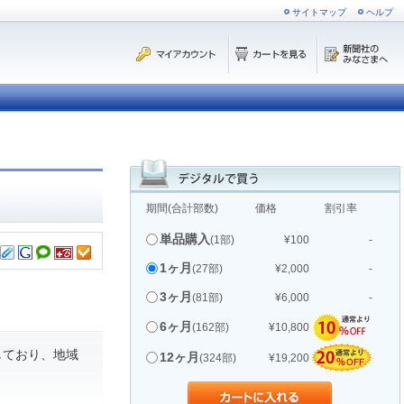
サイトマップ
ヘルプ
期間(合計部数)
価格
割引率
単品購入
(1部)
¥100
-
1ヶ月
(27部)
¥2,000
-
3ヶ月
(81部)
¥6,000
-
6ヶ月
(162部)
¥10,800
しており、地域
12ヶ月
(324部)
¥19,200