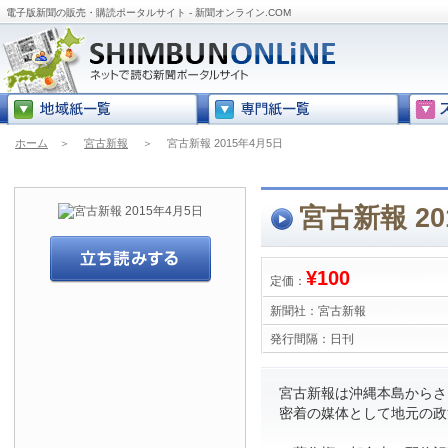
電子版新聞の販売・購読ポータルサイト - 新聞オンライン.COM
ホーム
＞
宮古新報
＞
宮古新報 2015年4月5日
宮古新報 20
¥100
定価：
新聞社：
宮古新報
発行間隔：
日刊
宮古新報は沖縄本島からさら
密着の媒体として地元の政