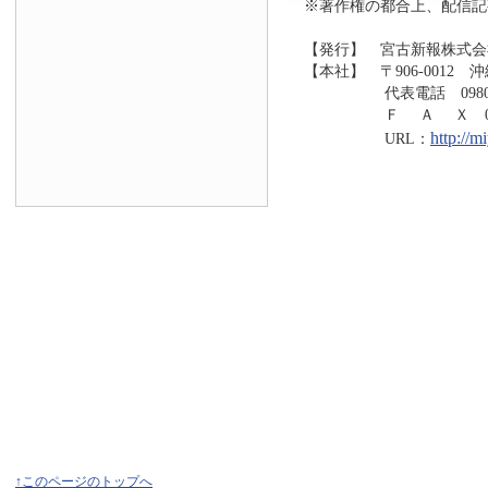
※著作権の都合上、配信記
【発行】 宮古新報株式会
【本社】 〒906-0012 
代表電話 0980-73
Ｆ Ａ Ｘ 0980-7
http://
URL：
↑このページのトップへ