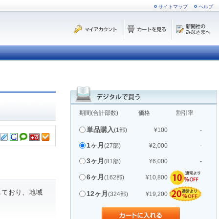
サイトマップ
ヘルプ
期間(合計部数)
価格
割引率
単品購入
(1部)
¥100
-
1ヶ月
(27部)
¥2,000
-
3ヶ月
(81部)
¥6,000
-
6ヶ月
(162部)
¥10,800
しており、地域
12ヶ月
(324部)
¥19,200