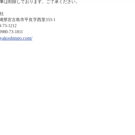
事は削除しております。ご了承ください。
社
沖縄県宮古島市平良字西里333-1
-1212
3-1811
miyakoshinpo.com/