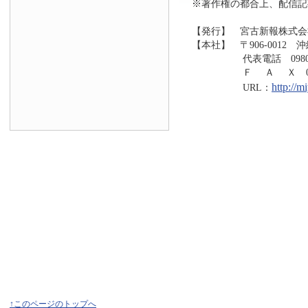
※著作権の都合上、配信記
【発行】 宮古新報株式会
【本社】 〒906-0012 
代表電話 0980-73
Ｆ Ａ Ｘ 0980-7
http://
URL：
↑このページのトップへ