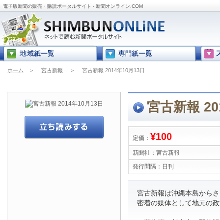
電子版新聞の販売・購読ポータルサイト - 新聞オンライン.COM
ホーム
＞
宮古新報
＞
宮古新報 2014年10月13日
宮古新報 20
¥100
定価：
新聞社：
宮古新報
発行間隔：
日刊
宮古新報は沖縄本島からさら
密着の媒体として地元の政