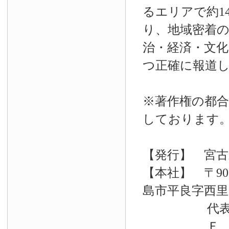
るエリアで約14
り、地域密着
治・経済・文
つ正確に報道
※著作権の都合
しております
【発行】 宮古
【本社】 〒90
島市平良字西里33
代表電話 09
Ｆ Ａ Ｘ 