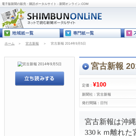
電子版新聞の販売・購読ポータルサイト - 新聞オンライン.COM
ホーム
＞
宮古新報
＞
宮古新報 2014年9月5日
宮古新報 20
¥100
定価：
新聞社：
宮古新報
発行間隔：
日刊
宮古新報は沖
330ｋｍ離れ