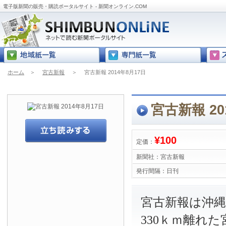
電子版新聞の販売・購読ポータルサイト - 新聞オンライン.COM
ホーム
＞
宮古新報
＞
宮古新報 2014年8月17日
宮古新報 20
¥100
定価：
新聞社：
宮古新報
発行間隔：
日刊
宮古新報は沖
330ｋｍ離れ