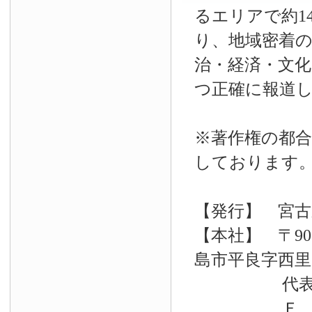
るエリアで約14
り、地域密着
治・経済・文
つ正確に報道
※著作権の都合
しております
【発行】 宮古
【本社】 〒90
島市平良字西里33
代表電話 09
Ｆ Ａ Ｘ 