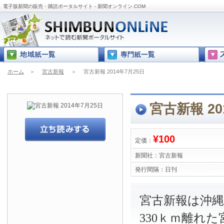
電子版新聞の販売・購読ポータルサイト - 新聞オンライン.COM
ホーム
＞
宮古新報
＞
宮古新報 2014年7月25日
宮古新報 20
¥100
定価：
新聞社：
宮古新報
発行間隔：
日刊
宮古新報は沖
330ｋｍ離れ