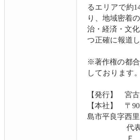
るエリアで約14
り、地域密着
治・経済・文
つ正確に報道
※著作権の都合
しております
【発行】 宮古
【本社】 〒90
島市平良字西里33
代表電話 09
Ｆ Ａ Ｘ 