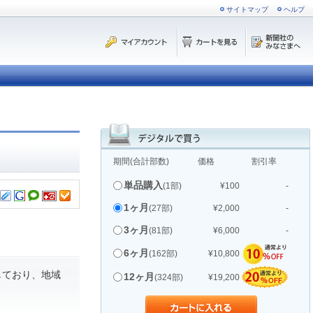
サイトマップ
ヘルプ
期間(合計部数)
価格
割引率
単品購入
(1部)
¥100
-
1ヶ月
(27部)
¥2,000
-
3ヶ月
(81部)
¥6,000
-
6ヶ月
(162部)
¥10,800
しており、地域
12ヶ月
(324部)
¥19,200