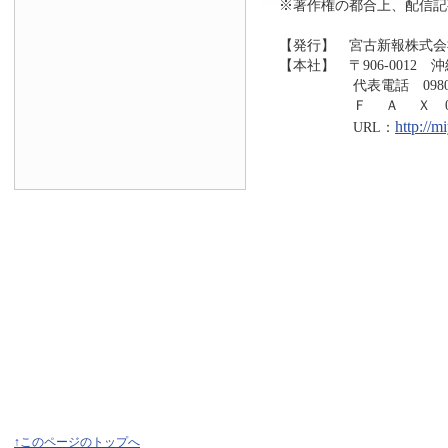
※著作権の都合上、配信記
【発行】 宮古新報株式会
【本社】 〒906-0012 
代表電話 0980-73
Ｆ Ａ Ｘ 0980-7
http://
URL：
↑このページのトップへ