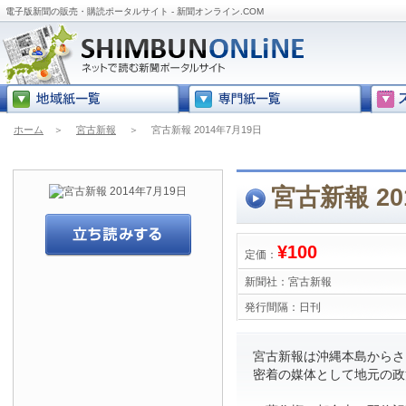
電子版新聞の販売・購読ポータルサイト - 新聞オンライン.COM
ホーム
＞
宮古新報
＞
宮古新報 2014年7月19日
宮古新報 20
¥100
定価：
新聞社：
宮古新報
発行間隔：
日刊
宮古新報は沖縄本島からさら
密着の媒体として地元の政