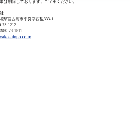
事は削除しております。ご了承ください。
社
沖縄県宮古島市平良字西里333-1
-1212
3-1811
miyakoshinpo.com/