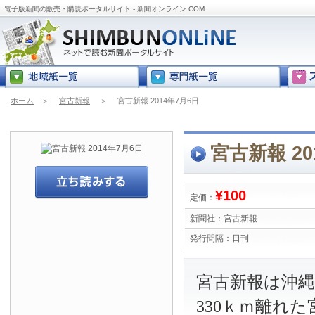
電子版新聞の販売・購読ポータルサイト - 新聞オンライン.COM
ホーム
＞
宮古新報
＞
宮古新報 2014年7月6日
宮古新報 20
¥100
定価：
新聞社：
宮古新報
発行間隔：
日刊
宮古新報は沖
330ｋｍ離れ