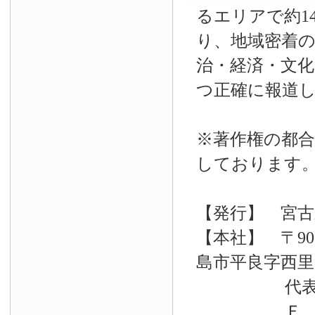
るエリアで約14
り、地域密着
治・経済・文
つ正確に報道
※著作権の都合
しております
【発行】 宮古
【本社】 〒90
島市平良字西里33
代表電話 09
Ｆ Ａ Ｘ 