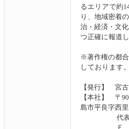
るエリアで約14
り、地域密着
治・経済・文
つ正確に報道
※著作権の都合
しております
【発行】 宮古
【本社】 〒90
島市平良字西里33
代表電話 09
Ｆ Ａ Ｘ 