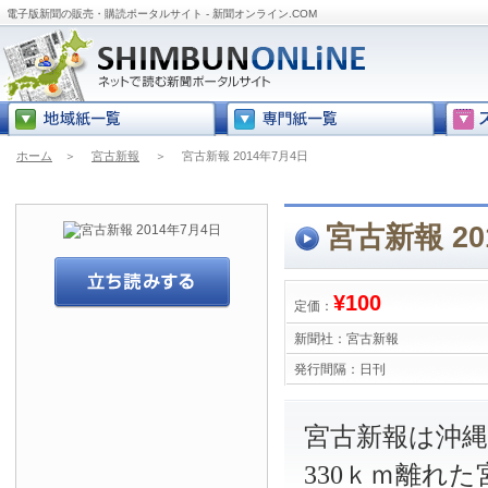
電子版新聞の販売・購読ポータルサイト - 新聞オンライン.COM
ホーム
＞
宮古新報
＞
宮古新報 2014年7月4日
宮古新報 20
¥100
定価：
新聞社：
宮古新報
発行間隔：
日刊
宮古新報は沖
330ｋｍ離れ