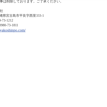
事は削除しております。ご了承ください。
社
沖縄県宮古島市平良字西里333-1
-1212
3-1811
miyakoshinpo.com/