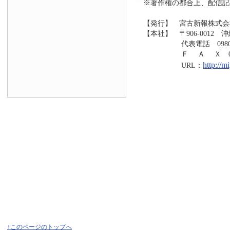
※著作権の都合上、配信記
【発行】 宮古新報株式会
【本社】 〒906-0012 
代表電話 0980-73
Ｆ Ａ Ｘ 0980-7
http://
URL：
↑このページのトップへ