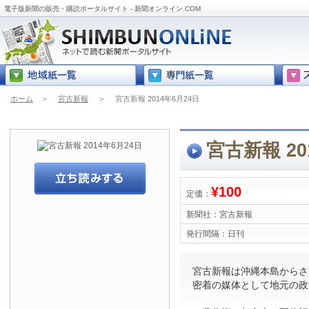
電子版新聞の販売・購読ポータルサイト - 新聞オンライン.COM
ホーム
＞
宮古新報
＞
宮古新報 2014年6月24日
宮古新報 20
¥100
定価：
新聞社：
宮古新報
発行間隔：
日刊
宮古新報は沖縄本島からさら
密着の媒体として地元の政