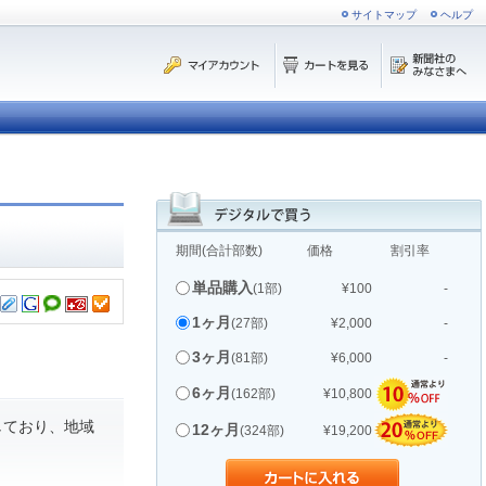
サイトマップ
ヘルプ
期間(合計部数)
価格
割引率
単品購入
(1部)
¥100
-
1ヶ月
(27部)
¥2,000
-
3ヶ月
(81部)
¥6,000
-
6ヶ月
(162部)
¥10,800
しており、地域
12ヶ月
(324部)
¥19,200