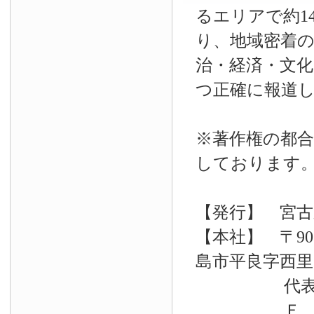
るエリアで約14
り、地域密着
治・経済・文
つ正確に報道
※著作権の都合
しております
【発行】 宮古
【本社】 〒90
島市平良字西里33
代表電話 09
Ｆ Ａ Ｘ 