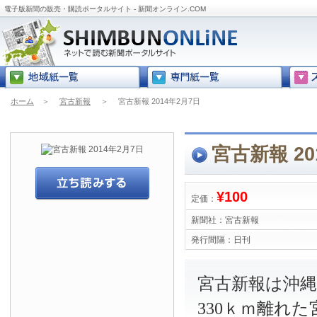
電子版新聞の販売・購読ポータルサイト - 新聞オンライン.COM
ホーム
＞
宮古新報
＞
宮古新報 2014年2月7日
宮古新報 20
¥100
定価：
新聞社：
宮古新報
発行間隔：
日刊
宮古新報は沖
330ｋｍ離れ