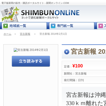
電子版新聞の販売・購読ポータルサイト - 新聞オンライン.COM
ホーム
＞
宮古新報
＞
宮古新報 2014年2月1日
宮古新報 20
¥100
定価：
新聞社：
宮古新報
発行間隔：
日刊
宮古新報は沖
330ｋｍ離れ