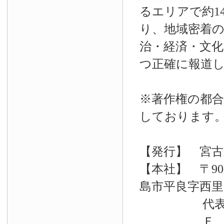
るエリアで約14
り、地域密着
治・経済・文
つ正確に報道
※著作権の都合
しております
【発行】 宮古
【本社】 〒90
島市平良字西里33
代表電話 09
Ｆ Ａ Ｘ 