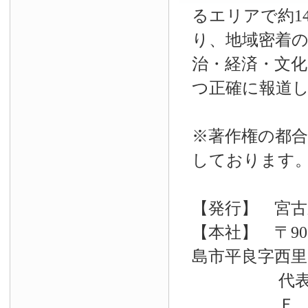
るエリアで約14
り、地域密着
治・経済・文
つ正確に報道
※著作権の都合
しております
【発行】 宮古
【本社】 〒90
島市平良字西里33
代表電話 09
Ｆ Ａ Ｘ 