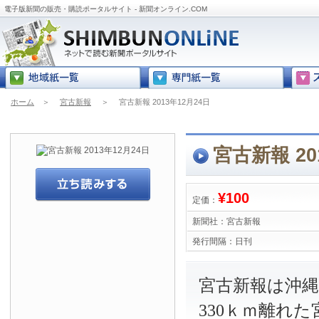
電子版新聞の販売・購読ポータルサイト - 新聞オンライン.COM
ホーム
＞
宮古新報
＞
宮古新報 2013年12月24日
宮古新報 20
¥100
定価：
新聞社：
宮古新報
発行間隔：
日刊
宮古新報は沖
330ｋｍ離れ