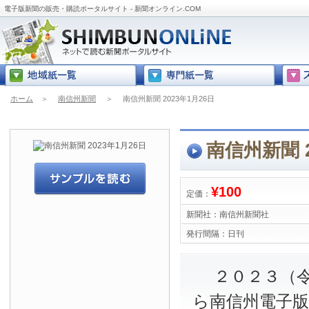
電子版新聞の販売・購読ポータルサイト - 新聞オンライン.COM
ホーム
＞
南信州新聞
＞
南信州新聞 2023年1月26日
南信州新聞 2
¥100
定価：
新聞社：
南信州新聞社
発行間隔：
日刊
２０２３（令
ら南信州電子