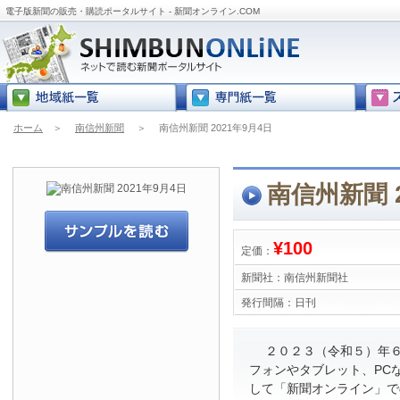
電子版新聞の販売・購読ポータルサイト - 新聞オンライン.COM
ホーム
＞
南信州新聞
＞
南信州新聞 2021年9月4日
南信州新聞 2
¥100
定価：
新聞社：
南信州新聞社
発行間隔：
日刊
２０２３（令和５）年６
フォンやタブレット、PC
して「新聞オンライン」で