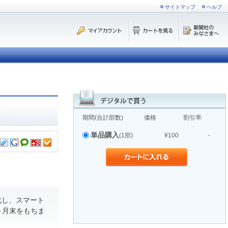
サイトマップ
ヘルプ
期間(合計部数)
価格
割引率
単品購入
(1部)
¥100
-
化し、スマート
６月末をもちま