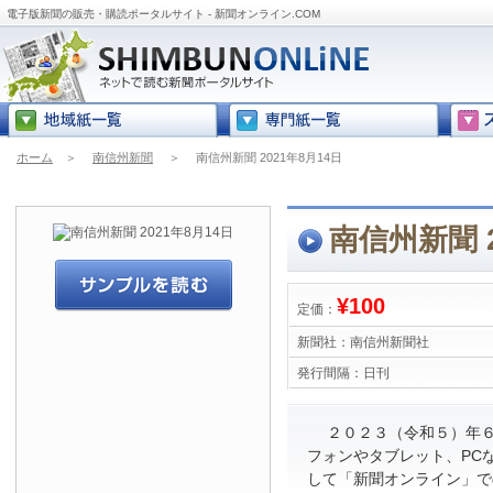
電子版新聞の販売・購読ポータルサイト - 新聞オンライン.COM
ホーム
＞
南信州新聞
＞
南信州新聞 2021年8月14日
南信州新聞 2
¥100
定価：
新聞社：
南信州新聞社
発行間隔：
日刊
２０２３（令和５）年６
フォンやタブレット、PC
して「新聞オンライン」で