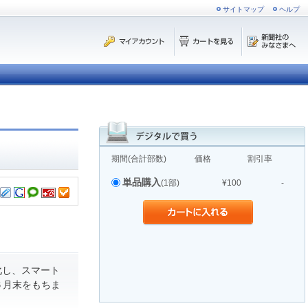
サイトマップ
ヘルプ
期間(合計部数)
価格
割引率
単品購入
(1部)
¥100
-
化し、スマート
６月末をもちま