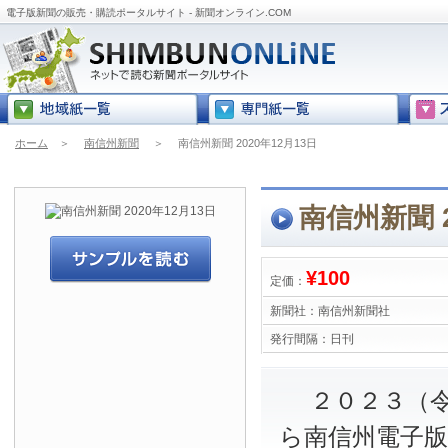
電子版新聞の販売・購読ポータルサイト - 新聞オンライン.COM
ホーム
＞
南信州新聞
＞
南信州新聞 2020年12月13日
南信州新聞 2
¥100
定価：
新聞社：
南信州新聞社
発行間隔：
日刊
２０２３（令
ら南信州電子