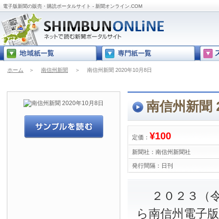
電子版新聞の販売・購読ポータルサイト - 新聞オンライン.COM
ホーム
＞
南信州新聞
＞
南信州新聞 2020年10月8日
南信州新聞 2
¥100
定価：
新聞社：
南信州新聞社
発行間隔：
日刊
２０２３（令
ら南信州電子