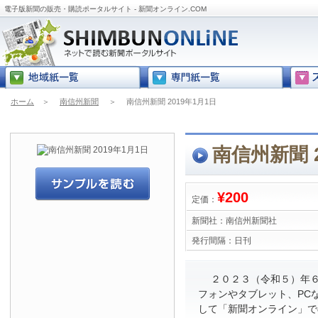
電子版新聞の販売・購読ポータルサイト - 新聞オンライン.COM
ホーム
＞
南信州新聞
＞
南信州新聞 2019年1月1日
南信州新聞 2
¥200
定価：
新聞社：
南信州新聞社
発行間隔：
日刊
２０２３（令和５）年６
フォンやタブレット、PC
して「新聞オンライン」で