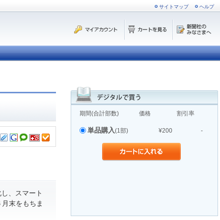
サイトマップ
ヘルプ
期間(合計部数)
価格
割引率
単品購入
(1部)
¥200
-
化し、スマート
６月末をもちま