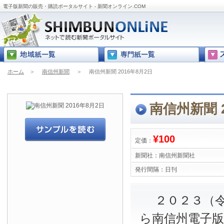
電子版新聞の販売・購読ポータルサイト - 新聞オンライン.COM
ホーム
＞
南信州新聞
＞
南信州新聞 2016年8月2日
南信州新聞 2
¥100
定価：
新聞社：
南信州新聞社
発行間隔：
日刊
２０２３（令
ら南信州電子