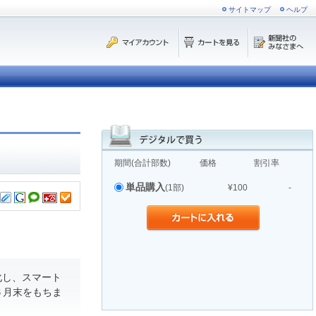
サイトマップ
ヘルプ
期間(合計部数)
価格
割引率
単品購入
(1部)
¥100
-
化し、スマート
６月末をもちま