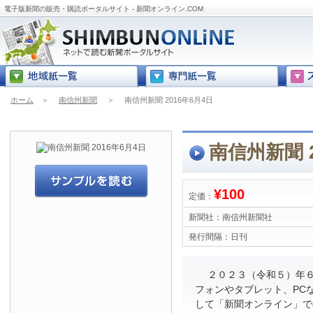
電子版新聞の販売・購読ポータルサイト - 新聞オンライン.COM
ホーム
＞
南信州新聞
＞
南信州新聞 2016年6月4日
南信州新聞 2
¥100
定価：
新聞社：
南信州新聞社
発行間隔：
日刊
２０２３（令和５）年６
フォンやタブレット、PC
して「新聞オンライン」で