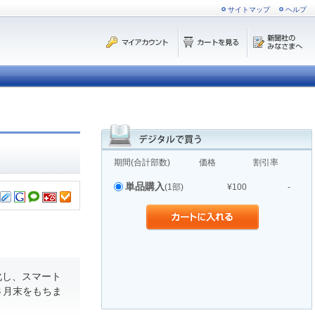
サイトマップ
ヘルプ
期間(合計部数)
価格
割引率
単品購入
(1部)
¥100
-
化し、スマート
６月末をもちま