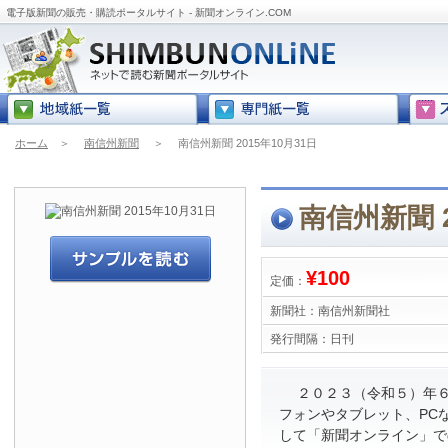
電子版新聞の販売・購読ポータルサイト - 新聞オンライン.COM
ホーム
＞
南信州新聞
＞
南信州新聞 2015年10月31日
南信州新聞 2
¥100
定価：
新聞社：
南信州新聞社
発行間隔：
日刊
２０２３（令和５）年６
フォンやタブレット、PC
して「新聞オンライン」で