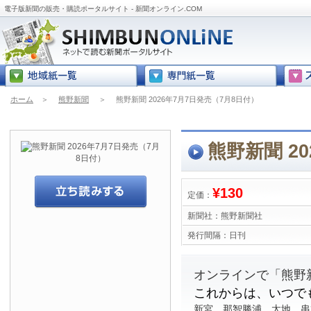
電子版新聞の販売・購読ポータルサイト - 新聞オンライン.COM
ホーム
＞
熊野新聞
＞
熊野新聞 2026年7月7日発売（7月8日付）
熊野新聞 2
¥130
定価：
新聞社：
熊野新聞社
発行間隔：
日刊
オンラインで「熊野
これからは、いつで
新宮、那智勝浦、太地、串