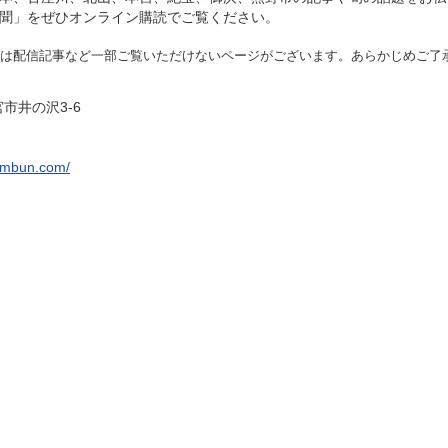
聞」をぜひオンライン購読でご覧ください。
は配信記事など一部ご覧いた
だけないページがございます。あらかじめご了
宮市井の沢3-6
imbun.com/