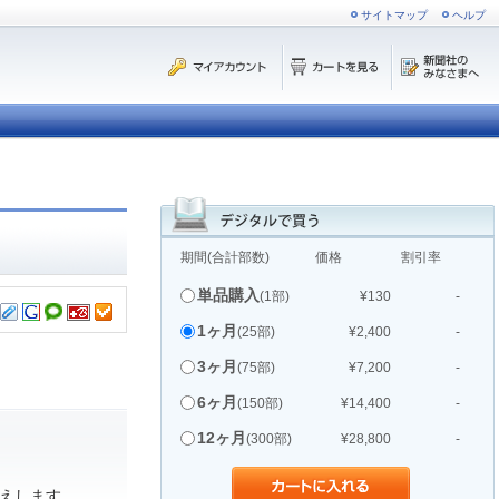
サイトマップ
ヘルプ
期間(合計部数)
価格
割引率
単品購入
(1部)
¥130
-
1ヶ月
(25部)
¥2,400
-
3ヶ月
(75部)
¥7,200
-
6ヶ月
(150部)
¥14,400
-
12ヶ月
(300部)
¥28,800
-
えします。