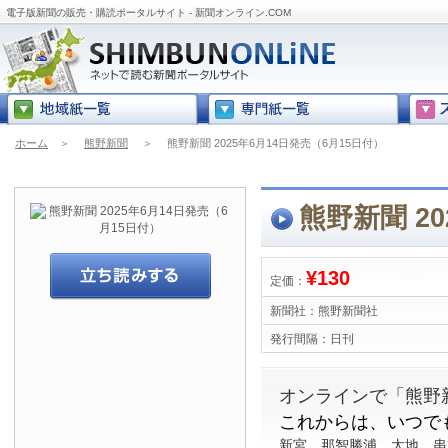
電子版新聞の販売・購読ポータルサイト - 新聞オンライン.COM
ホーム
＞
熊野新聞
＞
熊野新聞 2025年6月14日発売（6月15日付）
熊野新聞 2
¥130
定価：
新聞社：
熊野新聞社
発行間隔：
日刊
オンラインで「熊野
これからは、いつで
新宮、那智勝浦、太地、串