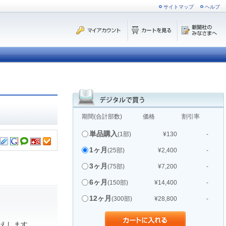
サイトマップ
ヘルプ
期間(合計部数)
価格
割引率
単品購入
(1部)
¥130
-
1ヶ月
(25部)
¥2,400
-
3ヶ月
(75部)
¥7,200
-
6ヶ月
(150部)
¥14,400
-
12ヶ月
(300部)
¥28,800
-
えします。