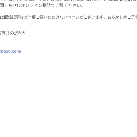
聞」をぜひオンライン購読でご覧ください。
は配信記事など一部ご覧いた
だけないページがございます。あらかじめご了
宮市井の沢3-6
imbun.com/