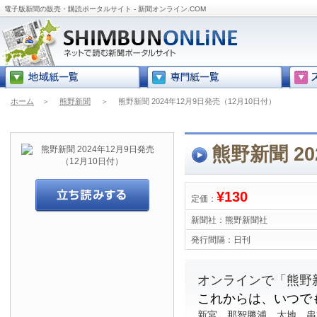
電子版新聞の販売・購読ポータルサイト - 新聞オンライン.COM
ホーム
＞
熊野新聞
＞
熊野新聞 2024年12月9日発売（12月10日付）
熊野新聞 20
¥130
定価：
新聞社：
熊野新聞社
発行間隔：
日刊
オンラインで「熊野
これからは、いつで
新宮、那智勝浦、太地、串