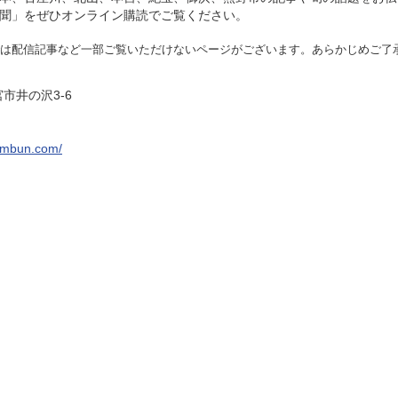
聞」をぜひオンライン購読でご覧ください。
は配信記事など一部ご覧いた
だけないページがございます。あらかじめご了
宮市井の沢3-6
imbun.com/