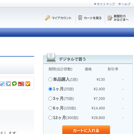
サイトマップ
ヘルプ
期間(合計部数)
価格
割引率
単品購入
(1部)
¥130
-
1ヶ月
(25部)
¥2,400
-
3ヶ月
(75部)
¥7,200
-
6ヶ月
(150部)
¥14,400
-
12ヶ月
(300部)
¥28,800
-
えします。